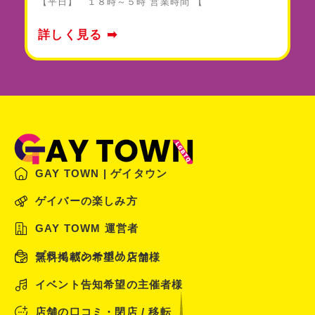
【平日】 １８時～５時 営業時間 【
詳しく見る ➡
GAY TOWN | ゲイタウン
ゲイバーの楽しみ方
GAY TOWM 運営者
プライバシーポリシー
無料掲載の希望の店舗様
イベント告知希望の主催者様
店舗の口コミ・閉店 / 移転