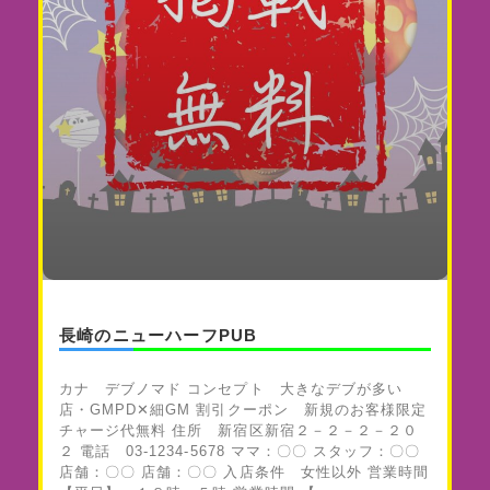
長崎のニューハーフPUB
カナ デブノマド コンセプト 大きなデブが多い
店・GMPD✕細GM 割引クーポン 新規のお客様限定
チャージ代無料 住所 新宿区新宿２－２－２－２０
２ 電話 03-1234-5678 ママ：〇〇 スタッフ：〇〇
店舗：〇〇 店舗：〇〇 入店条件 女性以外 営業時間