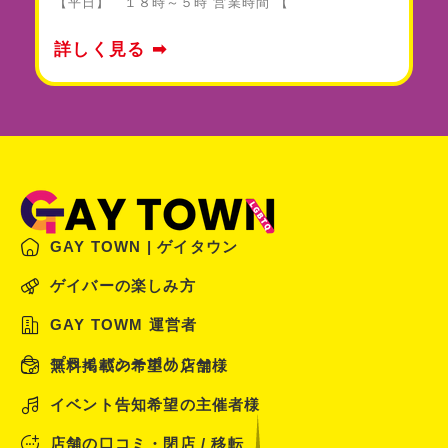
【平日】 １８時～５時 営業時間 【
詳しく見る ➡
GAY TOWN | ゲイタウン
ゲイバーの楽しみ方
GAY TOWM 運営者
プライバシーポリシー
無料掲載の希望の店舗様
イベント告知希望の主催者様
店舗の口コミ・閉店 / 移転