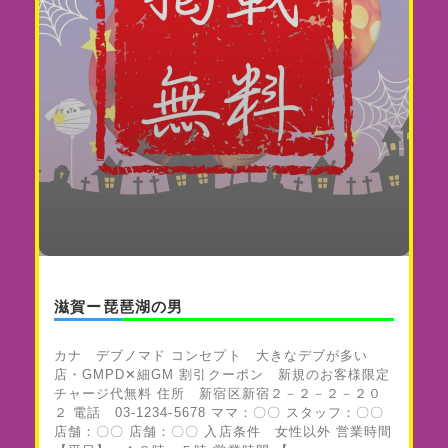
滋賀ー琵琶湖の男
カナ デブノマド コンセプト 大きなデブが多い
店・GMPD✕細GM 割引クーポン 新規のお客様限定
チャージ代無料 住所 新宿区新宿２－２－２－２０
２ 電話 03-1234-5678 ママ：〇〇 スタッフ：〇〇
店舗：〇〇 店舗：〇〇 入店条件 女性以外 営業時間