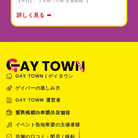
【平日】 １８時～５時 営業時間 【
詳しく見る ➡
GAY TOWN | ゲイタウン
ゲイバーの楽しみ方
GAY TOWM 運営者
プライバシーポリシー
無料掲載の希望の店舗様
イベント告知希望の主催者様
店舗の口コミ・閉店 / 移転