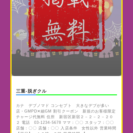
三重-脱ぎクル
カナ デブノマド コンセプト 大きなデブが多い
店・GMPD✕細GM 割引クーポン 新規のお客様限定
チャージ代無料 住所 新宿区新宿２－２－２－２０
２ 電話 03-1234-5678 ママ：〇〇 スタッフ：〇〇
店舗：〇〇 店舗：〇〇 入店条件 女性以外 営業時間